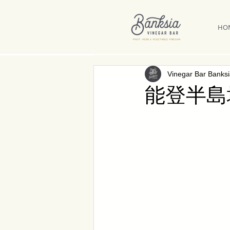
HO
Vinegar Bar Banks
能登半島