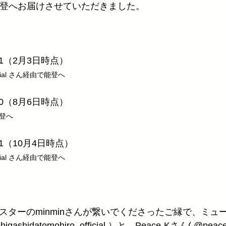
2 〕能登へお届けさせていただきました。
91（2月3日時点）
fficial さん経由で能登へ
20（8月6日時点）
能登へ
31（10月4日時点）
fficial さん経由で能登へ
ife さんマスターのminminさんが繋いでくださったご縁で、
hidatomohiro_official ）と、Peace-Kさん( @pea