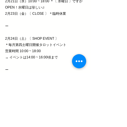
2月21日（水）10:00 ~ 18:00 ＊〔 水曜日 〕ですが
OPEN！水曜日は珍しい♫
2月23日（金）〔 CLOSE 〕 ＊臨時休業
ー
2月24日（土）〔 SHOP EVENT 〕 
＊毎月第四土曜日開催タロットイベント
営業時間 10:00 ~ 18:00 
→ イベントは14:00 ~ 16:00頃まで
ー
コメント