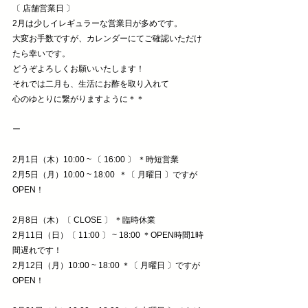
〔 店舗営業日 〕
2月は少しイレギュラーな営業日が多めです。
大変お手数ですが、カレンダーにてご確認いただけ
たら幸いです。
どうぞよろしくお願いいたします！
それでは二月も、生活にお酢を取り入れて
心のゆとりに繋がりますように＊＊
ー
2月1日（木）10:00 ~ 〔 16:00 〕 ＊時短営業
2月5日（月）10:00 ~ 18:00  ＊〔 月曜日 〕ですが
OPEN！
2月8日（木）〔 CLOSE 〕 ＊臨時休業
2月11日（日）〔 11:00 〕 ~ 18:00 ＊OPEN時間1時
間遅れです！
2月12日（月）10:00 ~ 18:00 ＊〔 月曜日 〕ですが
OPEN！