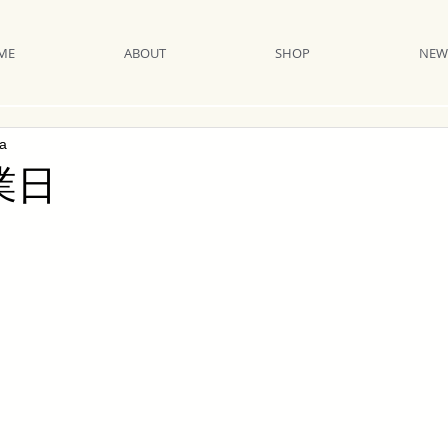
ME
ABOUT
SHOP
NEW
ia
業日