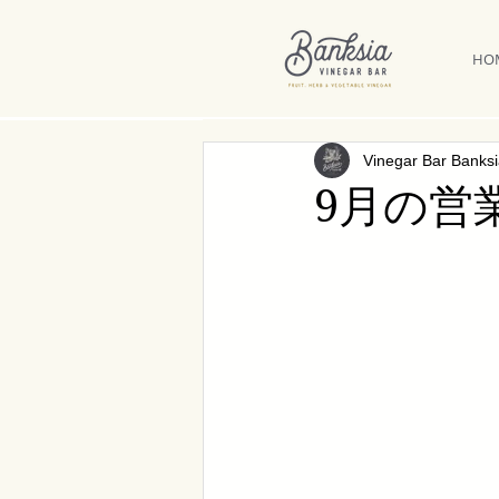
HO
Vinegar Bar Banks
9月の営