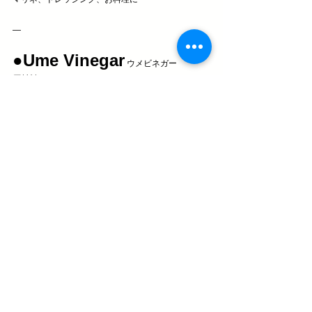
—
●Ume Vinegar
 ウメビネガー
原材料
純リンゴ酢 / 完熟梅（和歌山県）/ 甜菜糖 / 自然結晶
氷砂糖（甜菜糖100%） / 紫蘇ハーブ
Pure Apple Vinegar / Ume  / Beet Sugar / SHISO 
Herb
ABOUT
梅の実をたっぷり使い、蘇る力を持つと言われる”紫
蘇”ハーブを純リンゴ酢と合わせました。さっぱりと
した酸味を残し、甘さ控えめに仕上げています。梅
と紫蘇のパワーで身体の内側から調子を整えて。胃
もたれや油っこい食事をされた後に飲むとスッキリ
します。ドレッシングやマリネ、お料理にも。
Sour  Beauty  Power  Help　
美容効果｜胃もたれ改善｜抗酸化作用