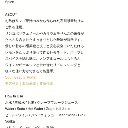
Spice
ABOUT
お酢はリンゴ果汁のみから作られた石川県産純りん
ご酢を使用。
リンゴポリフェノールやカリウム等りんごの栄養が
たっぷり含まれたすっきりとした酸味が特徴です。
優しい甘さの甜菜糖と皮ごと安心安全にいただける
レモンをたっぷり使って作るレモネード、ハーブと
スパイスを隠し味に。ノンアルコールはもちろん、
ワインやビールジンと合わせたりドレッシングと
様々な使い方ができる万能選手。
Sour  Beauty  Power　
美容効果｜脂肪燃焼｜新陳代謝
How to Use
お水 / 炭酸水 / お湯 / グレープフルーツジュース　
Water / Soda / Hot Water / Grapefruit Juice
ビール / ワイン / ジン / ウォッカ　Beer / Wine / Gin / 
Vodka
マリネ、ドレッシング、お料理に