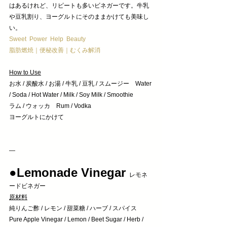
はあるけれど、リピートも多いビネガーです。牛乳
や豆乳割り、ヨーグルトにそのままかけても美味し
い。
Sweet  Power  Help  Beauty　
脂肪燃焼｜便秘改善｜むくみ解消
How to Use
お水 / 炭酸水 / お湯 / 牛乳 / 豆乳 / スムージー　Water 
/ Soda / Hot Water / Milk / Soy Milk / Smoothie
ラム / ウォッカ　Rum / Vodka
ヨーグルトにかけて
—
●Lemonade Vinegar 
レモネ
ードビネガー
原材料
純りんご酢 / レモン / 甜菜糖 / ハーブ / スパイス
Pure Apple Vinegar / Lemon / Beet Sugar / Herb / 