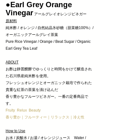
●Earl Grey Orange 
Vinegar
 アールグレイオレンジビネガー
原材料
純米酢 / オレンジ / 自然結晶氷砂糖（甜菜糖100%）/ 
オーガニックアールグレイ茶葉
Pure Rice Vinegar / Orange / Beat Sugar / Organic 
Earl Grey Tea Leaf 
ABOUT
お酢は静置醗酵でゆっくりと時間をかけて醸造され
た石川県産純米酢を使用。
フレッシュオレンジとオーガニック栽培で作られた
貴重な紅茶の茶葉を漬け込んだ
香り豊かなフルーツビネガー。一番の定番商品で
す。
Fruity  Relux  Beauty
香り豊か｜フルーティー｜リラックス｜冷え性
How to Use
お水 / 炭酸水 / お湯 / オレンジジュース　Water / 