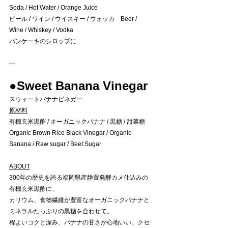
Soda / Hot Water / Orange Juice
ビール / ワイン / ウイスキー / ウォッカ　Beer / 
Wine / Whiskey / Vodka
パンケーキのシロップに
—
●Sweet Banana Vinegar 
スウィートバナナビネガー
原材料
有機玄米黒酢 / オーガニックバナナ / 黒糖 / 甜菜糖 
Organic Brown Rice Black Vinegar / Organic 
Banana / Raw sugar / Beet Sugar
ABOUT
300年の歴史を誇る福岡県産静置発酵カメ仕込みの
有機玄米黒酢に、
カリウム、食物繊維が豊富なオーガニックバナナと
ミネラルたっぷりの黒糖を合わせて。
程よいコクと深み、バナナの甘さが心地いい。クセ